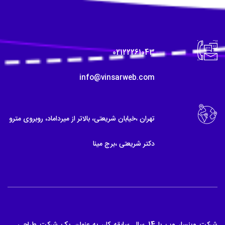
02122261043
info@vinsarweb.com
تهران ،خیابان شریعتی، بالاتر از میرداماد، روبروی مترو
دکتر شریعتی ،برج مینا
شرکت وینسار وب با 14 سال سابقه کار، به عنوان یک شرکت طراحی